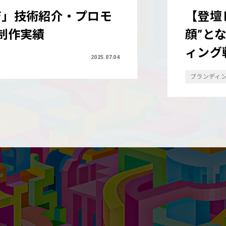
「AI時代、“企業の
AI時
象を勝ち取るブランデ
ディン
ウェブ戦略
2025.06.26