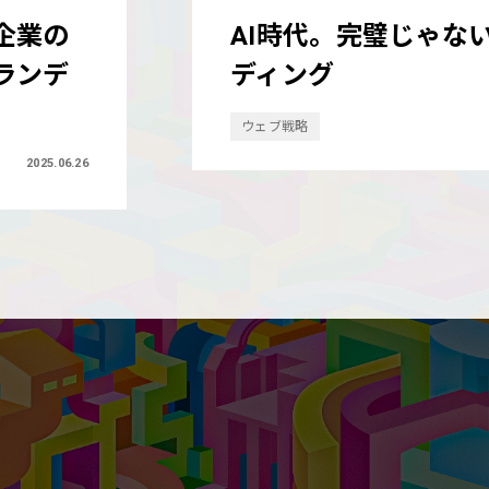
るブラン
企業サイト＝鏡論【第
回】企業サイトはそ
すべきか？
2025.05.21
ウェブ戦略