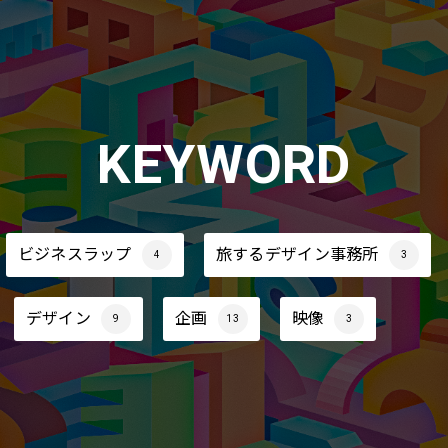
KEYWORD
ビジネスラップ
旅するデザイン事務所
4
3
デザイン
企画
映像
9
13
3