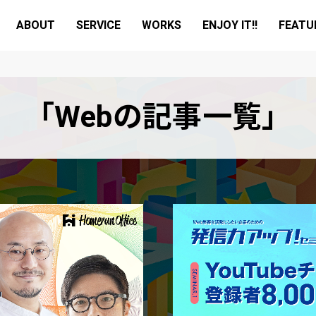
ABOUT
SERVICE
WORKS
ENJOY IT!!
FEATU
「Webの記事一覧」