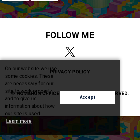
FOLLOW ME
On our website we use
PRIVACY POLICY
some cookies. These
are necessary for our
site to work properly
© HOMERUN OFFICE LLC. ALL RIGHTS RESERVED.
Accept
and to give us
information about how
our site is used.
Learn more