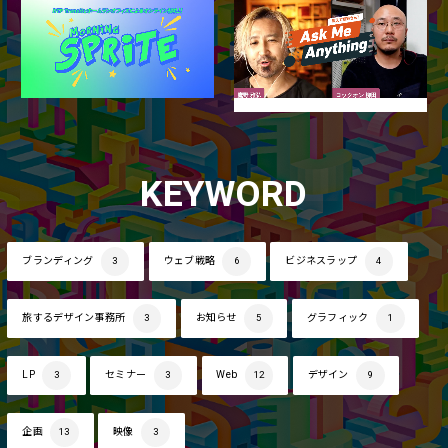
KEYWORD
ブランディング
3
ウェブ戦略
6
ビジネスラップ
4
旅するデザイン事務所
3
お知らせ
5
グラフィック
1
LP
3
セミナー
3
Web
12
デザイン
9
企画
13
映像
3