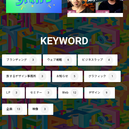
KEYWORD
ブランディング
3
ウェブ戦略
6
ビジネスラップ
4
旅するデザイン事務所
3
お知らせ
5
グラフィック
1
LP
3
セミナー
3
Web
12
デザイン
9
企画
13
映像
3